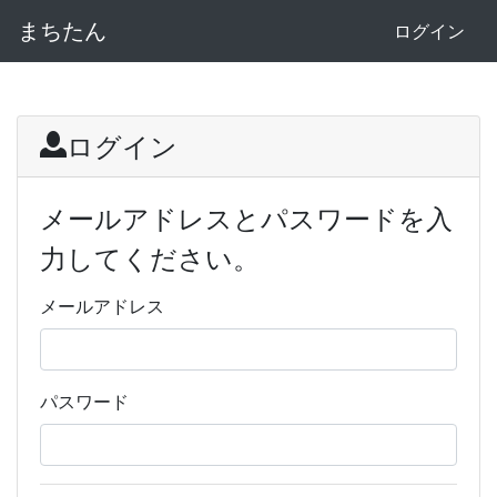
まちたん
ログイン
ログイン
メールアドレスとパスワードを入
力してください。
メールアドレス
パスワード