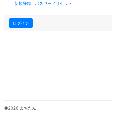
新規登録
|
パスワードリセット
ログイン
©2026 まちたん